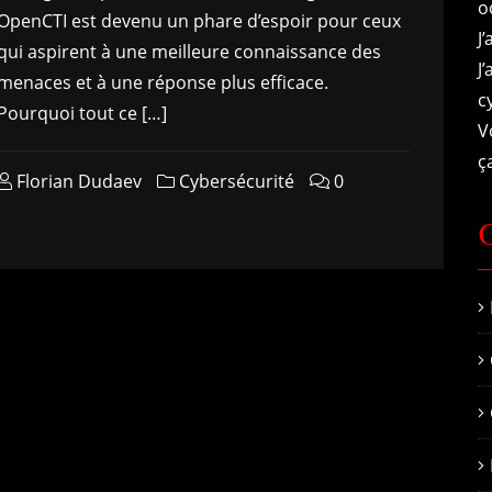
o
OpenCTI est devenu un phare d’espoir pour ceux
J
qui aspirent à une meilleure connaissance des
J
menaces et à une réponse plus efficace.
c
Pourquoi tout ce […]
V
ça
Florian Dudaev
Cybersécurité
0