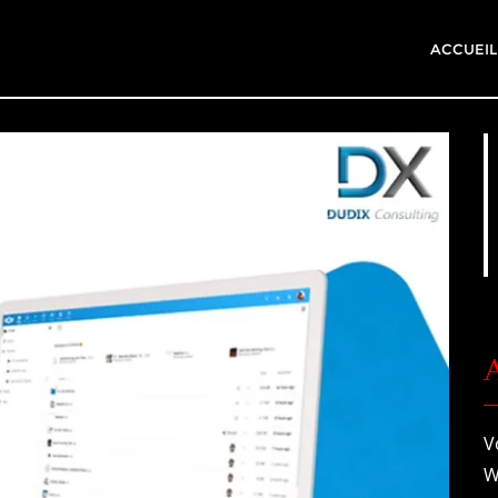
ACCUEIL
A
V
W