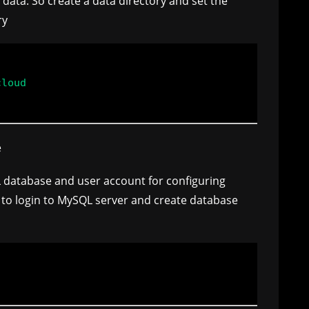
 data. So create a data directory and set the
ry
loud

e
QL database and user account for configuring
to login to MySQL server and create database