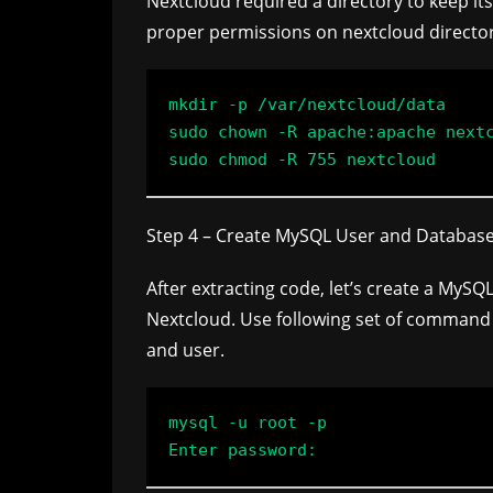
Nextcloud required a directory to keep its
proper permissions on nextcloud directo
mkdir -p /var/nextcloud/data

sudo chown -R apache:apache nextc
Step 4 – Create MySQL User and Databas
After extracting code, let’s create a MyS
Nextcloud. Use following set of command 
and user.
mysql -u root -p
