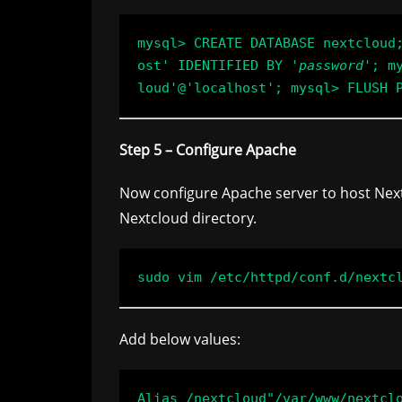
mysql> CREATE DATABASE nextcloud
ost' IDENTIFIED BY '
password
'; m
loud'@'localhost'; mysql> FLUSH 
Step 5 – Configure Apache
Now configure Apache server to host Nextcl
Nextcloud directory.
Add below values:
Alias /nextcloud"/var/www/nextclo